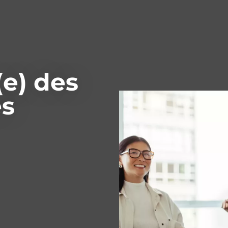
(e) des
es