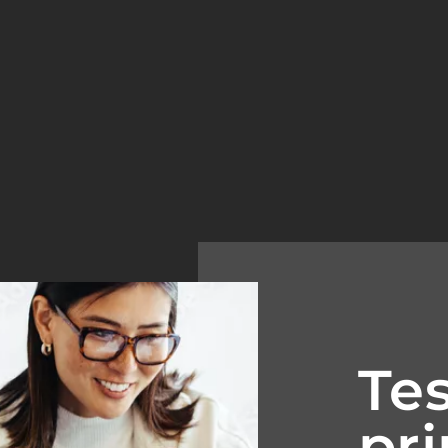
Te
pri