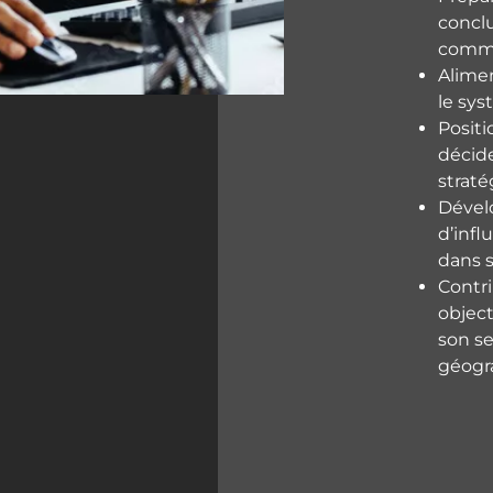
concl
comme
Alimen
le sy
Positi
décide
straté
Dével
d’inf
dans s
Contri
object
son se
géogr