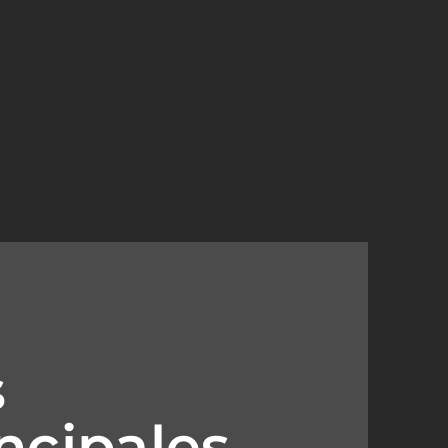
s
ncipales