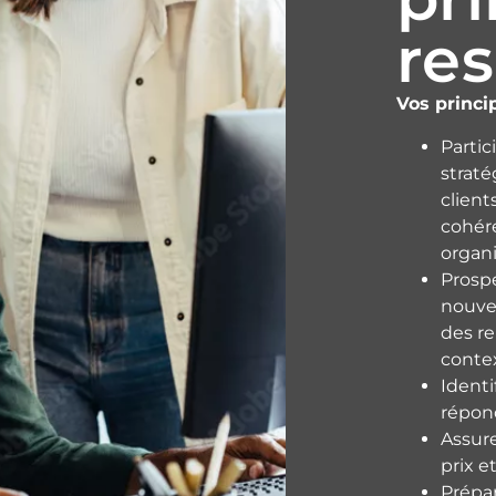
res
Vos princi
Parti
straté
client
cohére
organi
Prospe
nouve
des re
conte
Identif
répond
Assure
prix e
Prépar